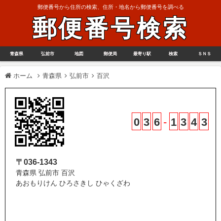
郵便番号から住所の検索、住所・地名から郵便番号を調べる
郵便番号検索
青森県
弘前市
地図
郵便局
最寄り駅
検索
ＳＮＳ
ホーム
青森県
弘前市
百沢
0
3
6
-
1
3
4
3
〒036-1343
青森県 弘前市 百沢
あおもりけん ひろさきし ひゃくざわ