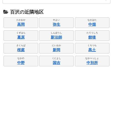
百沢の近隣地区
たかおか
やよい
なかはた
高岡
弥生
中畑
くずはら
しんぼうし
たてうしろ
葛原
新法師
館後
さくらば
にいおか
くろつち
桜庭
新岡
黒土
なかの
くによし
なかべっしょ
中野
国吉
中別所