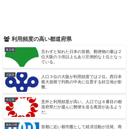
利用頻度の高い都道府県
東京都
言わずと知れた日本の首都。郵便物の量は２
位大阪の３倍以上もあり圧倒的な１位となっ
ている。
大阪府
人口３位の大阪が利用頻度では２位。西日本
最大規模で列島の中央に位置する好立地が影
響。
埼玉県
意外と利用頻度が高い。人口では６番目の都
道府県だが盛んに郵便を送る風習があるよう
だ。
神奈川県
首都に近い都市圏として経済活動が活発、商