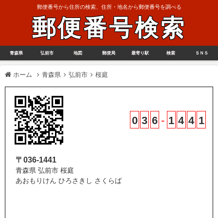
郵便番号から住所の検索、住所・地名から郵便番号を調べる
郵便番号検索
青森県
弘前市
地図
郵便局
最寄り駅
検索
ＳＮＳ
ホーム
青森県
弘前市
桜庭
0
3
6
-
1
4
4
1
〒036-1441
青森県 弘前市 桜庭
あおもりけん ひろさきし さくらば