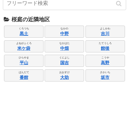
桜庭の近隣地区
くろつち
なかの
よしかわ
黒土
中野
吉川
よねがふくろ
なかはた
たてうしろ
米ケ袋
中畑
館後
ひらやま
くによし
こうや
平山
国吉
高野
ばんだて
おおすけ
さかいち
番館
大助
坂市