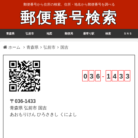
郵便番号から住所の検索、住所・地名から郵便番号を調べる
郵便番号検索
青森県
弘前市
地図
郵便局
最寄り駅
検索
ＳＮＳ
ホーム
青森県
弘前市
国吉
0
3
6
-
1
4
3
3
〒036-1433
青森県 弘前市 国吉
あおもりけん ひろさきし くによし