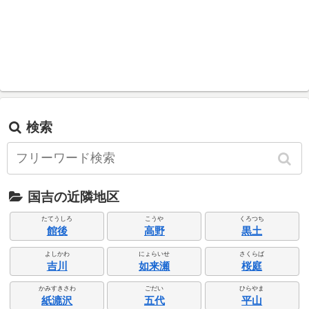
検索
国吉の近隣地区
たてうしろ
こうや
くろつち
館後
高野
黒土
よしかわ
にょらいせ
さくらば
吉川
如来瀬
桜庭
かみすきさわ
ごだい
ひらやま
紙漉沢
五代
平山