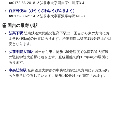
☎0172-86-2018 📍弘前市大字国吉字中川原3-4
百沢郵便局（ひやくざわゆうびんきよく）
☎0172-83-2114 📍弘前市大字百沢字寺沢143-3
国吉の最寄り駅
弘高下駅
弘南鉄道大鰐線の弘高下駅は、国吉から東の方向にお
よそ9.49(km)の位置にあります。移動時間は徒歩135分以上が目
安となります。
弘前学院大前駅
国吉から東に徒歩139分程度で弘南鉄道大鰐線
の弘前学院大前駅に着きます。直線距離で約9.79(km)の場所に
あります。
中央弘前駅
弘南鉄道大鰐線の中央弘前駅は東方向に9.82(km)行
った場所に位置しています。徒歩140分以上が想定されます。