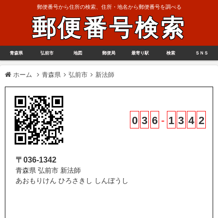
郵便番号から住所の検索、住所・地名から郵便番号を調べる
郵便番号検索
青森県
弘前市
地図
郵便局
最寄り駅
検索
ＳＮＳ
ホーム
青森県
弘前市
新法師
0
3
6
-
1
3
4
2
〒036-1342
青森県 弘前市 新法師
あおもりけん ひろさきし しんぼうし