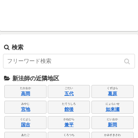
検索
新法師の近隣地区
たかおか
ごだい
くずはら
高岡
五代
葛原
みやじ
たてうしろ
にょらいせ
宮地
館後
如来瀬
くによし
かねひら
にいおか
国吉
兼平
新岡
あたご
くろつち
かみすきさわ