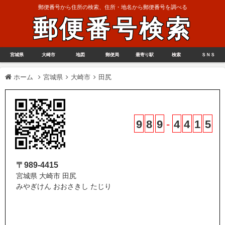
郵便番号から住所の検索、住所・地名から郵便番号を調べる
郵便番号検索
宮城県
大崎市
地図
郵便局
最寄り駅
検索
ＳＮＳ
ホーム
宮城県
大崎市
田尻
9
8
9
-
4
4
1
5
〒989-4415
宮城県 大崎市 田尻
みやぎけん おおさきし たじり