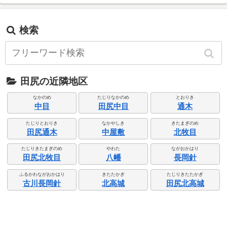
検索
田尻の近隣地区
なかのめ
たじりなかのめ
とおりき
中目
田尻中目
通木
たじりとおりき
なかやしき
きたまぎのめ
田尻通木
中屋敷
北牧目
たじりきたまぎのめ
やわた
ながおかはり
田尻北牧目
八幡
長岡針
ふるかわながおかはり
きたたかぎ
たじりきたたかぎ
古川長岡針
北高城
田尻北高城