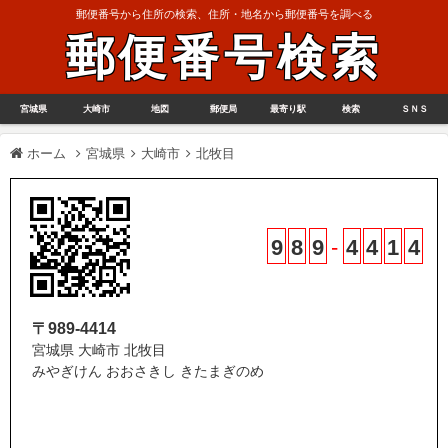
郵便番号から住所の検索、住所・地名から郵便番号を調べる
郵便番号検索
宮城県
大崎市
地図
郵便局
最寄り駅
検索
ＳＮＳ
ホーム
宮城県
大崎市
北牧目
9
8
9
-
4
4
1
4
〒989-4414
宮城県 大崎市 北牧目
みやぎけん おおさきし きたまぎのめ