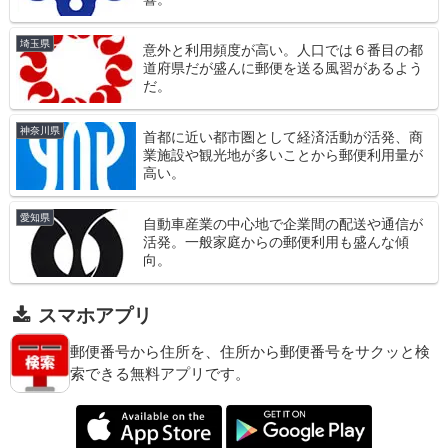
埼玉県
意外と利用頻度が高い。人口では６番目の都
道府県だが盛んに郵便を送る風習があるよう
だ。
神奈川県
首都に近い都市圏として経済活動が活発、商
業施設や観光地が多いことから郵便利用量が
高い。
愛知県
自動車産業の中心地で企業間の配送や通信が
活発。一般家庭からの郵便利用も盛んな傾
向。
スマホアプリ
郵便番号から住所を、住所から郵便番号をサクッと検
索できる無料アプリです。