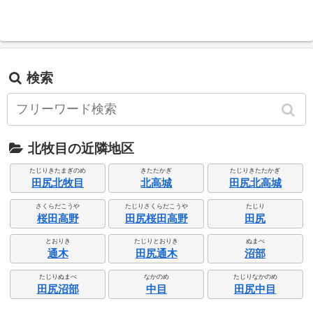
検索
北牧目の近隣地区
たじりきたまぎのめ
きたたかぎ
たじりきたたかぎ
田尻北牧目
北高城
田尻北高城
さくらだこうや
たじりさくらだこうや
たじり
桜田高野
田尻桜田高野
田尻
とおりき
たじりとおりき
ぬまべ
通木
田尻通木
沼部
たじりぬまべ
なかのめ
たじりなかのめ
田尻沼部
中目
田尻中目