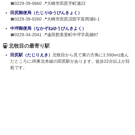
☎0229-39-0660 📍大崎市田尻字町浦22
田尻郵便局（たじりゆうびんきょく）
☎0229-39-0260 📍大崎市田尻沼部字富岡浦6-1
中埣郵便局（なかぞねゆうびんきよく）
☎0229-34-2041 📍遠田郡美里町中埣字高畑87
北牧目の最寄り駅
田尻駅（たじりえき）
北牧目から見て東の方角に1.59(km)進ん
だところにJR東北本線の田尻駅があります。徒歩22分以上が目
処です。