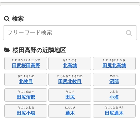
検索
桜田高野の近隣地区
たじりさくらだこうや
きたたかぎ
たじりきたたかぎ
田尻桜田高野
北高城
田尻北高城
きたまぎのめ
たじりきたまぎのめ
ぬまべ
北牧目
田尻北牧目
沼部
たじりぬまべ
たじり
おしお
田尻沼部
田尻
小塩
たじりおしお
とおりき
たじりとおりき
田尻小塩
通木
田尻通木