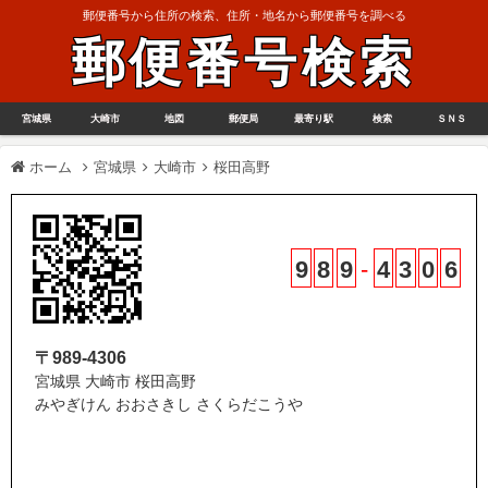
郵便番号から住所の検索、住所・地名から郵便番号を調べる
郵便番号検索
宮城県
大崎市
地図
郵便局
最寄り駅
検索
ＳＮＳ
ホーム
宮城県
大崎市
桜田高野
9
8
9
-
4
3
0
6
〒989-4306
宮城県 大崎市 桜田高野
みやぎけん おおさきし さくらだこうや