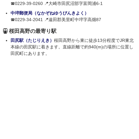
☎0229-39-0260 📍大崎市田尻沼部字富岡浦6-1
中埣郵便局（なかぞねゆうびんきよく）
☎0229-34-2041 📍遠田郡美里町中埣字高畑87
桜田高野の最寄り駅
田尻駅（たじりえき）
桜田高野から東に徒歩13分程度でJR東北
本線の田尻駅に着きます。直線距離で約940(m)の場所に位置し
田尻町にあります。