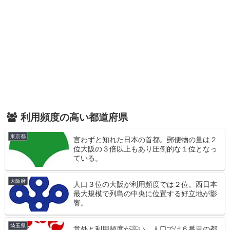
利用頻度の高い都道府県
東京都
言わずと知れた日本の首都。郵便物の量は２
位大阪の３倍以上もあり圧倒的な１位となっ
ている。
大阪府
人口３位の大阪が利用頻度では２位。西日本
最大規模で列島の中央に位置する好立地が影
響。
埼玉県
意外と利用頻度が高い。人口では６番目の都