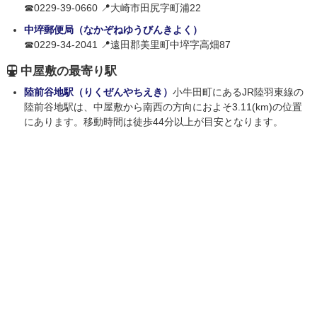
☎0229-39-0660 📍大崎市田尻字町浦22
中埣郵便局（なかぞねゆうびんきよく）
☎0229-34-2041 📍遠田郡美里町中埣字高畑87
中屋敷の最寄り駅
陸前谷地駅（りくぜんやちえき）
小牛田町にあるJR陸羽東線の
陸前谷地駅は、中屋敷から南西の方向におよそ3.11(km)の位置
にあります。移動時間は徒歩44分以上が目安となります。