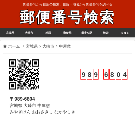
郵便番号から住所の検索、住所・地名から郵便番号を調べる
郵便番号検索
宮城県
大崎市
地図
郵便局
最寄り駅
検索
ＳＮＳ
ホーム
宮城県
大崎市
中屋敷
9
8
9
-
6
8
0
4
〒989-6804
宮城県 大崎市 中屋敷
みやぎけん おおさきし なかやしき