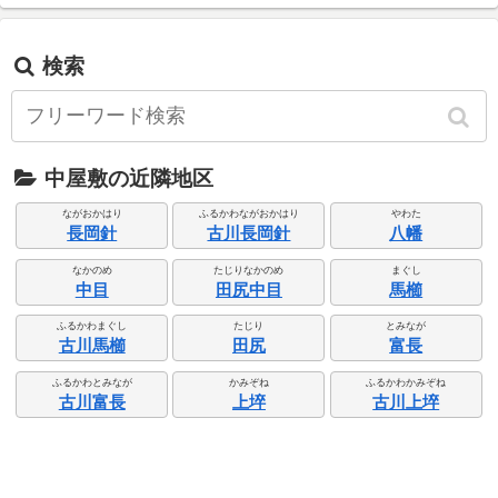
検索
中屋敷の近隣地区
ながおかはり
ふるかわながおかはり
やわた
長岡針
古川長岡針
八幡
なかのめ
たじりなかのめ
まぐし
中目
田尻中目
馬櫛
ふるかわまぐし
たじり
とみなが
古川馬櫛
田尻
富長
ふるかわとみなが
かみぞね
ふるかわかみぞね
古川富長
上埣
古川上埣