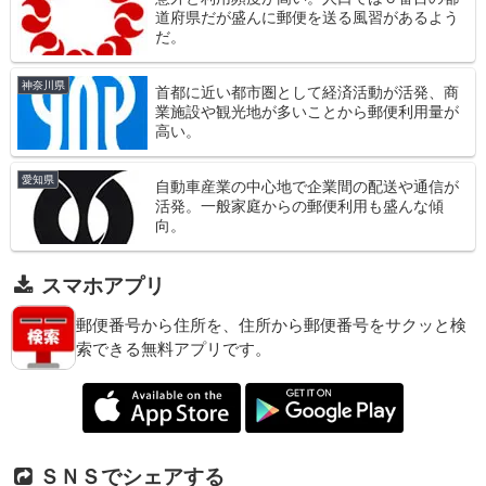
道府県だが盛んに郵便を送る風習があるよう
だ。
神奈川県
首都に近い都市圏として経済活動が活発、商
業施設や観光地が多いことから郵便利用量が
高い。
愛知県
自動車産業の中心地で企業間の配送や通信が
活発。一般家庭からの郵便利用も盛んな傾
向。
スマホアプリ
郵便番号から住所を、住所から郵便番号をサクッと検
索できる無料アプリです。
ＳＮＳでシェアする