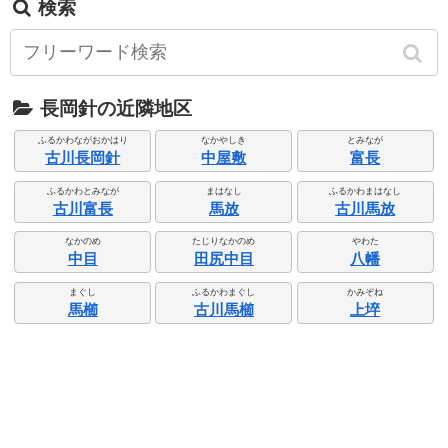
検索
長岡針の近隣地区
ふるかわながおかはり
なかやしき
とみなが
古川長岡針
中屋敷
富長
ふるかわとみなが
まはなし
ふるかわまはなし
古川富長
馬放
古川馬放
なかのめ
たじりなかのめ
やわた
中目
田尻中目
八幡
まぐし
ふるかわまぐし
かみぞね
馬櫛
古川馬櫛
上埣