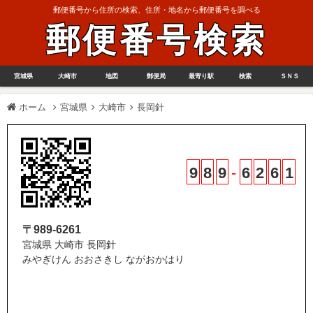
郵便番号から住所の検索、住所・地名から郵便番号を調べる
郵便番号検索
宮城県
大崎市
地図
郵便局
最寄り駅
検索
ＳＮＳ
ホーム
宮城県
大崎市
長岡針
9
8
9
-
6
2
6
1
〒989-6261
宮城県 大崎市 長岡針
みやぎけん おおさきし ながおかはり