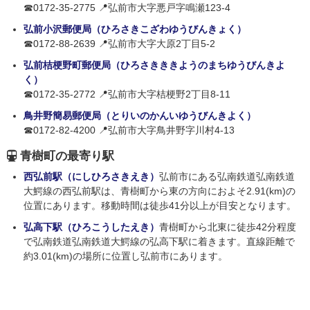
☎0172-35-2775 📍弘前市大字悪戸字鳴瀬123-4
弘前小沢郵便局（ひろさきこざわゆうびんきょく）
☎0172-88-2639 📍弘前市大字大原2丁目5-2
弘前桔梗野町郵便局（ひろさきききようのまちゆうびんきよ
く）
☎0172-35-2772 📍弘前市大字桔梗野2丁目8-11
鳥井野簡易郵便局（とりいのかんいゆうびんきよく）
☎0172-82-4200 📍弘前市大字鳥井野字川村4-13
青樹町の最寄り駅
西弘前駅（にしひろさきえき）
弘前市にある弘南鉄道弘南鉄道
大鰐線の西弘前駅は、青樹町から東の方向におよそ2.91(km)の
位置にあります。移動時間は徒歩41分以上が目安となります。
弘高下駅（ひろこうしたえき）
青樹町から北東に徒歩42分程度
で弘南鉄道弘南鉄道大鰐線の弘高下駅に着きます。直線距離で
約3.01(km)の場所に位置し弘前市にあります。