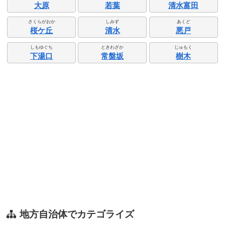
大原
若葉
清水富田
さくらがおか
しみず
あくど
桜ケ丘
清水
悪戸
しもゆぐち
ときわざか
じゅもく
下湯口
常盤坂
樹木
地方自治体でカテゴライズ