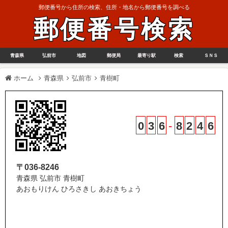
郵便番号から住所の検索、住所・地名から郵便番号を調べる
郵便番号検索
青森県
弘前市
地図
郵便局
最寄り駅
検索
ＳＮＳ
ホーム
青森県
弘前市
青樹町
0
3
6
-
8
2
4
6
〒036-8246
青森県 弘前市 青樹町
あおもりけん ひろさきし あおきちょう