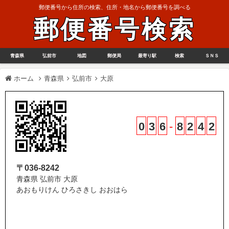
郵便番号から住所の検索、住所・地名から郵便番号を調べる
郵便番号検索
青森県
弘前市
地図
郵便局
最寄り駅
検索
ＳＮＳ
ホーム
青森県
弘前市
大原
0
3
6
-
8
2
4
2
〒036-8242
青森県 弘前市 大原
あおもりけん ひろさきし おおはら