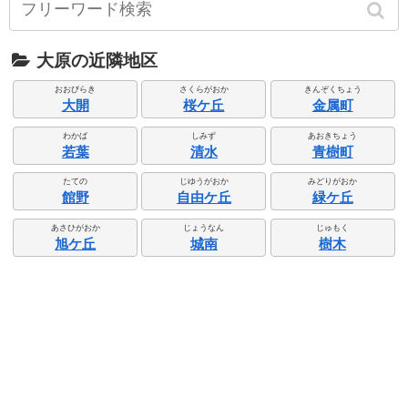
大原の近隣地区
おおびらき
さくらがおか
きんぞくちょう
大開
桜ケ丘
金属町
わかば
しみず
あおきちょう
若葉
清水
青樹町
たての
じゆうがおか
みどりがおか
館野
自由ケ丘
緑ケ丘
あさひがおか
じょうなん
じゅもく
旭ケ丘
城南
樹木