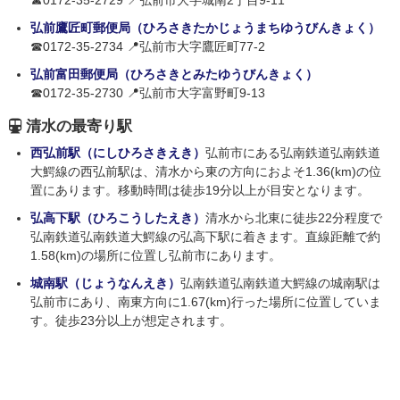
☎0172-35-2729 📍弘前市大字城南2丁目9-11
弘前鷹匠町郵便局（ひろさきたかじょうまちゆうびんきょく）
☎0172-35-2734 📍弘前市大字鷹匠町77-2
弘前富田郵便局（ひろさきとみたゆうびんきょく）
☎0172-35-2730 📍弘前市大字富野町9-13
清水の最寄り駅
西弘前駅（にしひろさきえき）
弘前市にある弘南鉄道弘南鉄道
大鰐線の西弘前駅は、清水から東の方向におよそ1.36(km)の位
置にあります。移動時間は徒歩19分以上が目安となります。
弘高下駅（ひろこうしたえき）
清水から北東に徒歩22分程度で
弘南鉄道弘南鉄道大鰐線の弘高下駅に着きます。直線距離で約
1.58(km)の場所に位置し弘前市にあります。
城南駅（じょうなんえき）
弘南鉄道弘南鉄道大鰐線の城南駅は
弘前市にあり、南東方向に1.67(km)行った場所に位置していま
す。徒歩23分以上が想定されます。