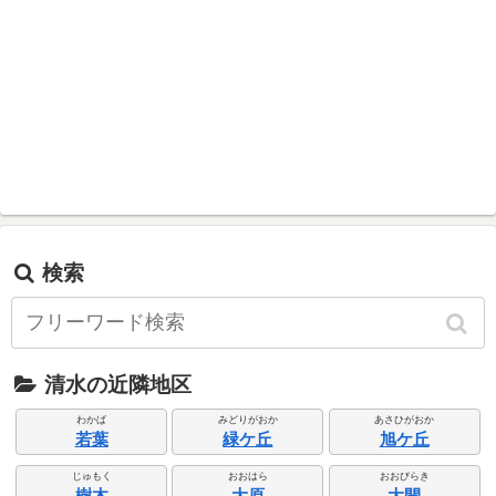
検索
清水の近隣地区
わかば
みどりがおか
あさひがおか
若葉
緑ケ丘
旭ケ丘
じゅもく
おおはら
おおびらき
樹木
大原
大開