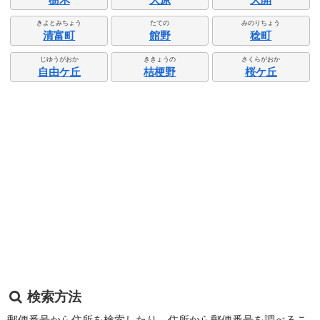
きよとみちょう
たての
みのりちょう
清富町
館野
稔町
じゆうがおか
ききょうの
さくらがおか
自由ケ丘
桔梗野
桜ケ丘
検索方法
郵便番号から住所を検索したり、住所から郵便番号を調べるこ