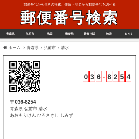
郵便番号から住所の検索、住所・地名から郵便番号を調べる
郵便番号検索
青森県
弘前市
地図
郵便局
最寄り駅
検索
ＳＮＳ
ホーム
青森県
弘前市
清水
0
3
6
-
8
2
5
4
〒036-8254
青森県 弘前市 清水
あおもりけん ひろさきし しみず