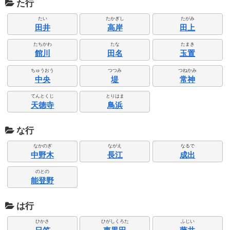
た行
たい
たかぎし
たがみ
田井
高岸
田上
たちかわ
たな
たまき
館川
田名
玉置
ちゅうおう
つつみ
つねかみ
中央
堤
常神
てんとくじ
とりはま
天徳寺
鳥浜
な行
なかのぎ
ながえ
なるで
中野木
長江
成出
のとの
能登野
は行
ひかさ
ひがしくろた
ふじい