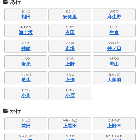
あ行
あいだ
あがり
あその
相田
安賀里
麻生野
あまさか
ありだ
いくら
海士坂
有田
生倉
いざき
いちば
いのくち
井崎
市場
井ノ口
いわや
うえの
うみやま
岩屋
上野
海山
うりゅう
うわせ
おおとば
瓜生
上瀬
大鳥羽
おがわ
おはら
小川
小原
か行
かねだ
かみくろだ
かみのぎ
兼田
上黒田
上野木
かみよしだ
かりや
きたまえがわ