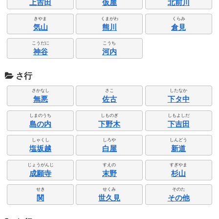
上吉田
仮屋
北前川
きやま
くまがわ
くらみ
気山
熊川
倉見
こうだに
こうち
神谷
河内
さ行
さかなし
さこ
したなか
無悪
佐古
下タ中
しまのうち
しものぎ
しもよしだ
島の内
下野木
下吉田
しゃくし
しろや
しんどう
塩坂越
白屋
新道
じょうがんじ
すえの
すぎやま
成願寺
末野
杉山
せき
せくみ
そのた
関
世久見
その他