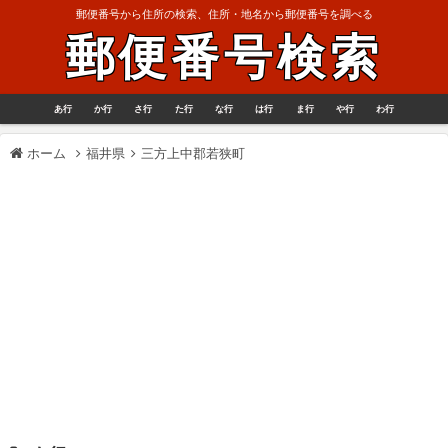
郵便番号から住所の検索、住所・地名から郵便番号を調べる
郵便番号検索
あ行
か行
さ行
た行
な行
は行
ま行
や行
わ行
ホーム
福井県
三方上中郡若狭町