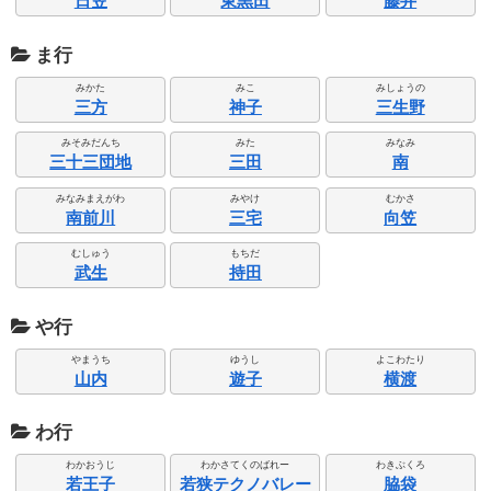
日笠
東黒田
藤井
ま行
みかた
みこ
みしょうの
三方
神子
三生野
みそみだんち
みた
みなみ
三十三団地
三田
南
みなみまえがわ
みやけ
むかさ
南前川
三宅
向笠
むしゅう
もちだ
武生
持田
や行
やまうち
ゆうし
よこわたり
山内
遊子
横渡
わ行
わかおうじ
わかさてくのばれー
わきぶくろ
若王子
若狭テクノバレー
脇袋