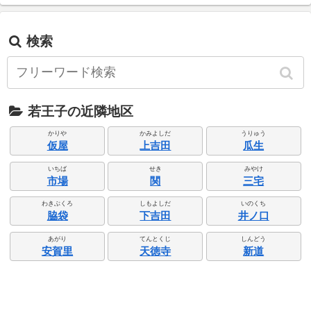
検索
若王子の近隣地区
かりや
かみよしだ
うりゅう
仮屋
上吉田
瓜生
いちば
せき
みやけ
市場
関
三宅
わきぶくろ
しもよしだ
いのくち
脇袋
下吉田
井ノ口
あがり
てんとくじ
しんどう
安賀里
天徳寺
新道