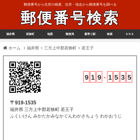
郵便番号から住所の検索、住所・地名から郵便番号を調べる
郵便番号検索
福井県
若狭町
地図
郵便局
最寄り駅
検索
ＳＮＳ
ホーム
福井県
三方上中郡若狭町
若王子
9
1
9
-
1
5
3
5
〒919-1535
福井県 三方上中郡若狭町 若王子
ふくいけん みかたかみなかぐんわかさちょう わかおうじ