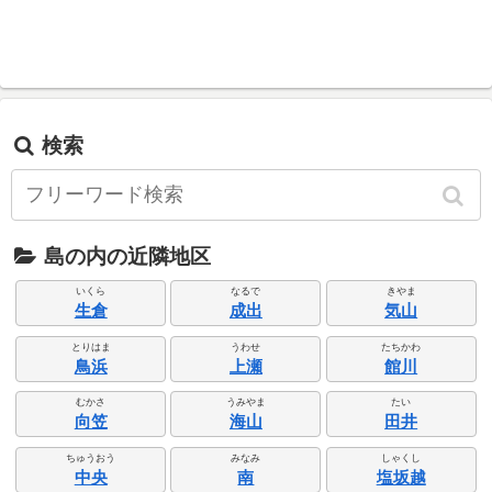
検索
島の内の近隣地区
いくら
なるで
きやま
生倉
成出
気山
とりはま
うわせ
たちかわ
鳥浜
上瀬
館川
むかさ
うみやま
たい
向笠
海山
田井
ちゅうおう
みなみ
しゃくし
中央
南
塩坂越