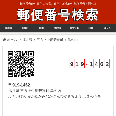
郵便番号から住所の検索、住所・地名から郵便番号を調べる
郵便番号検索
福井県
若狭町
地図
郵便局
最寄り駅
検索
ＳＮＳ
ホーム
福井県
三方上中郡若狭町
島の内
9
1
9
-
1
4
6
2
〒919-1462
福井県 三方上中郡若狭町 島の内
ふくいけん みかたかみなかぐんわかさちょう しまのうち