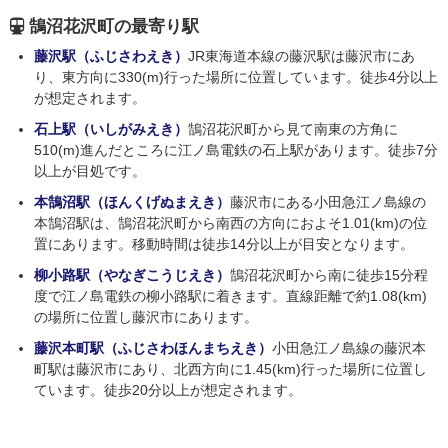
鵠沼花沢町の最寄り駅
藤沢駅（ふじさわえき）
JR東海道本線の藤沢駅は藤沢市にあ
り、東方向に330(m)行った場所に位置しています。徒歩4分以上
が想定されます。
石上駅（いしがみえき）
鵠沼花沢町から見て南東の方角に
510(m)進んだところに江ノ島電鉄の石上駅があります。徒歩7分
以上が目処です。
本鵠沼駅（ほんくげぬまえき）
藤沢市にある小田急江ノ島線の
本鵠沼駅は、鵠沼花沢町から南西の方向におよそ1.01(km)の位
置にあります。移動時間は徒歩14分以上が目安となります。
柳小路駅（やなぎこうじえき）
鵠沼花沢町から南に徒歩15分程
度で江ノ島電鉄の柳小路駅に着きます。直線距離で約1.08(km)
の場所に位置し藤沢市にあります。
藤沢本町駅（ふじさわほんまちえき）
小田急江ノ島線の藤沢本
町駅は藤沢市にあり、北西方向に1.45(km)行った場所に位置し
ています。徒歩20分以上が想定されます。