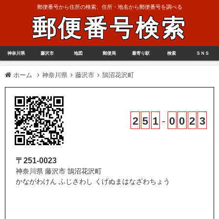
郵便番号から住所の検索、住所・地名から郵便番号を調べる
郵便番号検索
神奈川県
藤沢市
地図
郵便局
最寄り駅
検索
ＳＮＳ
ホーム
神奈川県
藤沢市
鵠沼花沢町
2
5
1
-
0
0
2
3
〒251-0023
神奈川県 藤沢市 鵠沼花沢町
かながわけん ふじさわし くげぬまはなざわちょう