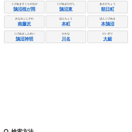
くげぬまさくらがおか
くげぬまひがし
あさひちょう
鵠沼桜が岡
鵠沼東
朝日町
みなみふじさわ
ほんちょう
ほんくげぬま
南藤沢
本町
本鵠沼
くげぬましんめい
かわな
だいぎり
鵠沼神明
川名
大鋸
検索方法