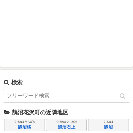
検索
鵠沼花沢町の近隣地区
くげぬまたちばな
くげぬまいしがみ
くげぬま
鵠沼橘
鵠沼石上
鵠沼