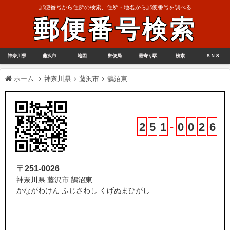
郵便番号から住所の検索、住所・地名から郵便番号を調べる
郵便番号検索
神奈川県
藤沢市
地図
郵便局
最寄り駅
検索
ＳＮＳ
ホーム
神奈川県
藤沢市
鵠沼東
2
5
1
-
0
0
2
6
〒251-0026
神奈川県 藤沢市 鵠沼東
かながわけん ふじさわし くげぬまひがし