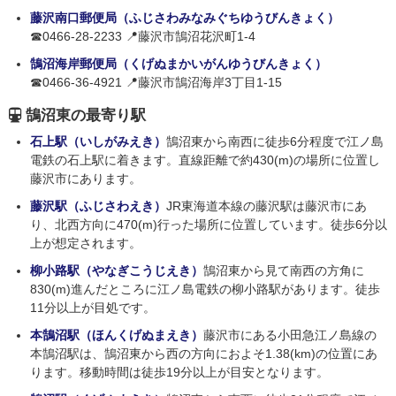
藤沢南口郵便局（ふじさわみなみぐちゆうびんきょく）
☎0466-28-2233 📍藤沢市鵠沼花沢町1-4
鵠沼海岸郵便局（くげぬまかいがんゆうびんきょく）
☎0466-36-4921 📍藤沢市鵠沼海岸3丁目1-15
鵠沼東の最寄り駅
石上駅（いしがみえき）
鵠沼東から南西に徒歩6分程度で江ノ島
電鉄の石上駅に着きます。直線距離で約430(m)の場所に位置し
藤沢市にあります。
藤沢駅（ふじさわえき）
JR東海道本線の藤沢駅は藤沢市にあ
り、北西方向に470(m)行った場所に位置しています。徒歩6分以
上が想定されます。
柳小路駅（やなぎこうじえき）
鵠沼東から見て南西の方角に
830(m)進んだところに江ノ島電鉄の柳小路駅があります。徒歩
11分以上が目処です。
本鵠沼駅（ほんくげぬまえき）
藤沢市にある小田急江ノ島線の
本鵠沼駅は、鵠沼東から西の方向におよそ1.38(km)の位置にあ
ります。移動時間は徒歩19分以上が目安となります。