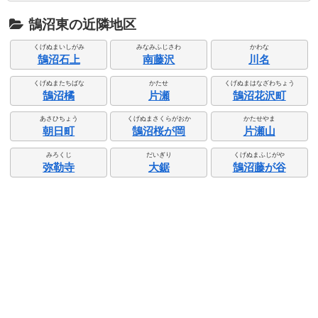
鵠沼東の近隣地区
くげぬまいしがみ
みなみふじさわ
かわな
鵠沼石上
南藤沢
川名
くげぬまたちばな
かたせ
くげぬまはなざわちょう
鵠沼橘
片瀬
鵠沼花沢町
あさひちょう
くげぬまさくらがおか
かたせやま
朝日町
鵠沼桜が岡
片瀬山
みろくじ
だいぎり
くげぬまふじがや
弥勒寺
大鋸
鵠沼藤が谷