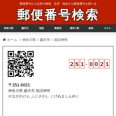
郵便番号から住所の検索、住所・地名から郵便番号を調べる
郵便番号検索
神奈川県
藤沢市
地図
郵便局
最寄り駅
検索
ＳＮＳ
ホーム
神奈川県
藤沢市
鵠沼神明
2
5
1
-
0
0
2
1
〒251-0021
神奈川県 藤沢市 鵠沼神明
かながわけん ふじさわし くげぬましんめい