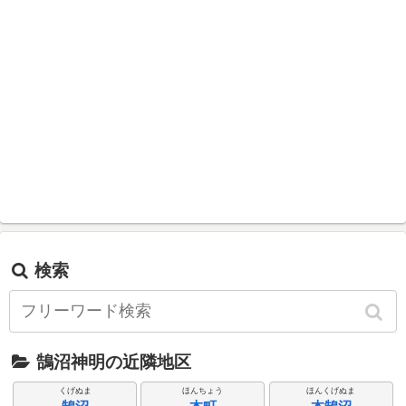
検索
鵠沼神明の近隣地区
くげぬま
ほんちょう
ほんくげぬま