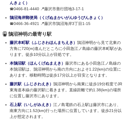
んきょく）
☎0466-81-4440 📍藤沢市善行団地3-17-1
鵠沼海岸郵便局（くげぬまかいがんゆうびんきょく）
☎0466-36-4921 📍藤沢市鵠沼海岸3丁目1-15
鵠沼神明の最寄り駅
藤沢本町駅（ふじさわほんまちえき）
鵠沼神明から見て北東の
方角に720(m)進んだところに小田急江ノ島線の藤沢本町駅があ
ります。徒歩10分以上が目処です。
本鵠沼駅（ほんくげぬまえき）
藤沢市にある小田急江ノ島線の
本鵠沼駅は、鵠沼神明から南の方向におよそ1.22(km)の位置に
あります。移動時間は徒歩17分以上が目安となります。
藤沢駅（ふじさわえき）
鵠沼神明から南東に徒歩19分程度でJR
東海道本線の藤沢駅に着きます。直線距離で約1.38(km)の場所
に位置し藤沢市にあります。
石上駅（いしがみえき）
江ノ島電鉄の石上駅は藤沢市にあり、
南東方向に1.52(km)行った場所に位置しています。徒歩21分以
上が想定されます。