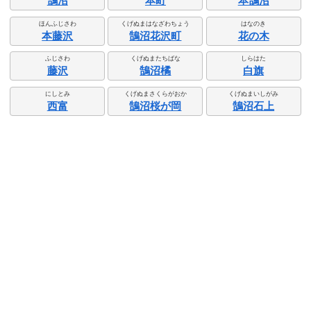
鵠沼
本町
本鵠沼
ほんふじさわ
くげぬまはなざわちょう
はなのき
本藤沢
鵠沼花沢町
花の木
ふじさわ
くげぬまたちばな
しらはた
藤沢
鵠沼橘
白旗
にしとみ
くげぬまさくらがおか
くげぬまいしがみ
西富
鵠沼桜が岡
鵠沼石上