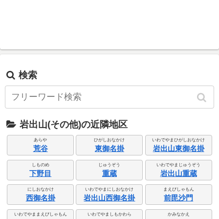
検索
岩出山(その他)の近隣地区
あらや
ひがしおなかけ
いわでやまひがしおなかけ
荒谷
東御名掛
岩出山東御名掛
しものめ
じゅうぞう
いわでやまじゅうぞう
下野目
重蔵
岩出山重蔵
にしおなかけ
いわでやまにしおなかけ
まえびしゃもん
西御名掛
岩出山西御名掛
前毘沙門
いわでやままえびしゃもん
いわでやましもかわら
かみなかえ