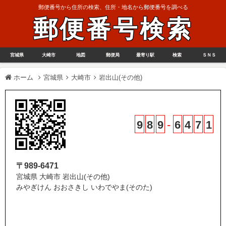
郵便番号から住所の検索、住所・地名から郵便番号を調べる
郵便番号検索
宮城県
大崎市
地図
郵便局
最寄り駅
検索
ＳＮＳ
ホーム
宮城県
大崎市
岩出山(その他)
9
8
9
-
6
4
7
1
〒989-6471
宮城県 大崎市 岩出山(その他)
みやぎけん おおさきし いわでやま(そのた)