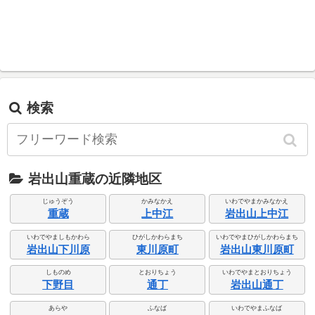
検索
岩出山重蔵の近隣地区
じゅうぞう
かみなかえ
いわでやまかみなかえ
重蔵
上中江
岩出山上中江
いわでやましもかわら
ひがしかわらまち
いわでやまひがしかわらまち
岩出山下川原
東川原町
岩出山東川原町
しものめ
とおりちょう
いわでやまとおりちょう
下野目
通丁
岩出山通丁
あらや
ふなば
いわでやまふなば