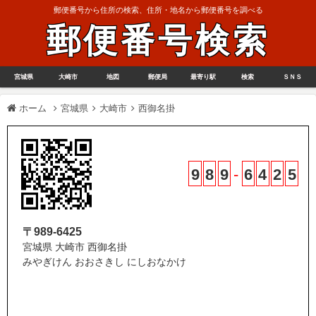
郵便番号から住所の検索、住所・地名から郵便番号を調べる
郵便番号検索
宮城県
大崎市
地図
郵便局
最寄り駅
検索
ＳＮＳ
ホーム
宮城県
大崎市
西御名掛
9
8
9
-
6
4
2
5
〒989-6425
宮城県 大崎市 西御名掛
みやぎけん おおさきし にしおなかけ