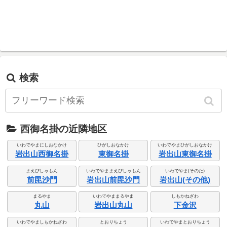
検索
西御名掛の近隣地区
いわでやまにしおなかけ
ひがしおなかけ
いわでやまひがしおなかけ
岩出山西御名掛
東御名掛
岩出山東御名掛
まえびしゃもん
いわでやままえびしゃもん
いわでやま(そのた)
前毘沙門
岩出山前毘沙門
岩出山(その他)
まるやま
いわでやままるやま
しもかねざわ
丸山
岩出山丸山
下金沢
いわでやましもかねざわ
とおりちょう
いわでやまとおりちょう