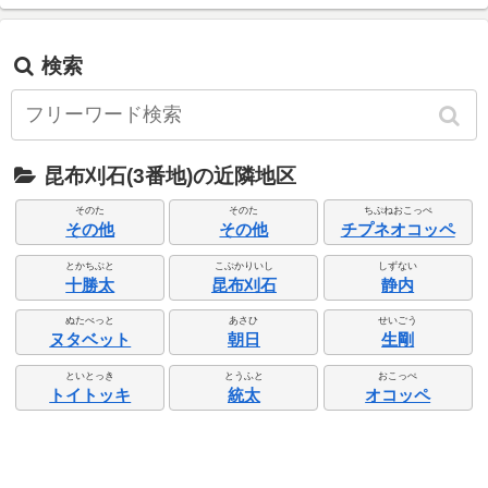
検索
昆布刈石(3番地)の近隣地区
そのた
そのた
ちぷねおこっぺ
その他
その他
チプネオコッペ
とかちぶと
こぶかりいし
しずない
十勝太
昆布刈石
静内
ぬたべっと
あさひ
せいごう
ヌタベット
朝日
生剛
といとっき
とうふと
おこっぺ
トイトッキ
統太
オコッペ