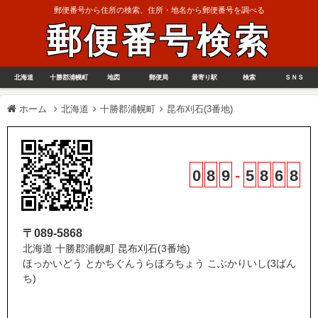
郵便番号から住所の検索、住所・地名から郵便番号を調べる
郵便番号検索
北海道
十勝郡浦幌町
地図
郵便局
最寄り駅
検索
ＳＮＳ
ホーム
北海道
十勝郡浦幌町
昆布刈石(3番地)
0
8
9
-
5
8
6
8
〒089-5868
北海道 十勝郡浦幌町 昆布刈石(3番地)
ほっかいどう とかちぐんうらほろちょう こぶかりいし(3ばん
ち)