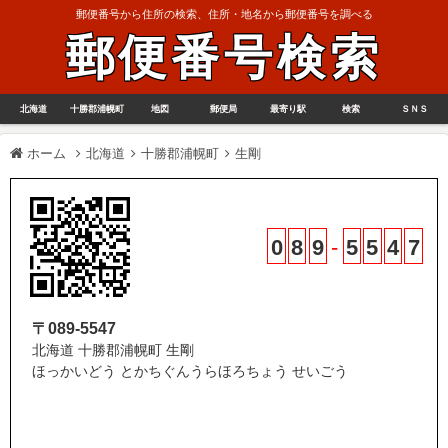
郵便番号から住所の検索、住所・地名から郵便番号を調べる
郵便番号検索
北海道
十勝郡浦幌町
地図
郵便局
最寄り駅
検索
ＳＮＳ
ホーム
北海道
十勝郡浦幌町
生剛
0
8
9
-
5
5
4
7
〒089-5547
北海道 十勝郡浦幌町 生剛
ほっかいどう とかちぐんうらほろちょう せいごう