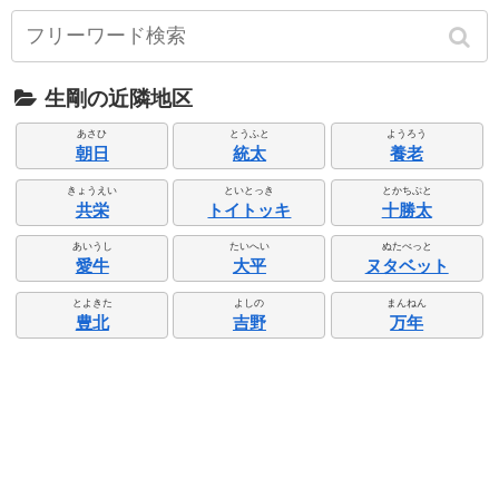
生剛の近隣地区
あさひ
とうふと
ようろう
朝日
統太
養老
きょうえい
といとっき
とかちぶと
共栄
トイトッキ
十勝太
あいうし
たいへい
ぬたべっと
愛牛
大平
ヌタベット
とよきた
よしの
まんねん
豊北
吉野
万年