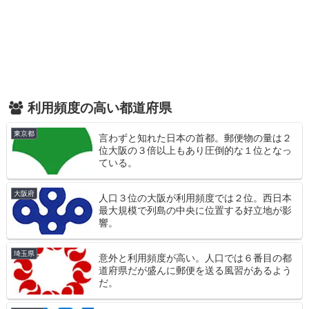
利用頻度の高い都道府県
東京都
言わずと知れた日本の首都。郵便物の量は２
位大阪の３倍以上もあり圧倒的な１位となっ
ている。
大阪府
人口３位の大阪が利用頻度では２位。西日本
最大規模で列島の中央に位置する好立地が影
響。
埼玉県
意外と利用頻度が高い。人口では６番目の都
道府県だが盛んに郵便を送る風習があるよう
だ。