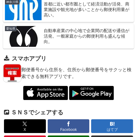
神奈川県
首都に近い都市圏として経済活動が活発、商
業施設や観光地が多いことから郵便利用量が
高い。
愛知県
自動車産業の中心地で企業間の配送や通信が
活発。一般家庭からの郵便利用も盛んな傾
向。
スマホアプリ
郵便番号から住所を、住所から郵便番号をサクッと検
索できる無料アプリです。
ＳＮＳでシェアする
X
Facebook
はてブ