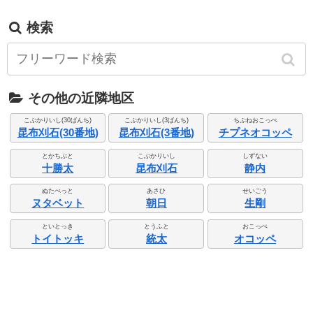
検索
その他の近隣地区
こぶかりいし(30ばんち)
こぶかりいし(3ばんち)
ちぷねおこっぺ
昆布刈石(30番地)
昆布刈石(3番地)
チプネオコッペ
とかちぶと
こぶかりいし
しずない
十勝太
昆布刈石
静内
ぬたべっと
あさひ
せいごう
ヌタベット
朝日
生剛
といとっき
とうふと
おこっぺ
トイトッキ
統太
オコッペ