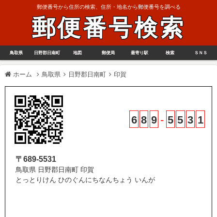
郵便番号から住所の検索、住所・地名から郵便番号を調べる
郵便番号検索
鳥取県
日野郡日南町
地図
郵便局
最寄り駅
検索
ＳＮＳ
ホーム
鳥取県
日野郡日南町
印賀
6
8
9
-
5
5
3
1
〒689-5531
鳥取県 日野郡日南町 印賀
とっとりけん ひのぐんにちなんちょう いんが