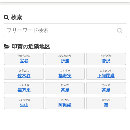
検索
印賀の近隣地区
たからだに
おりわたり
すげざわ
宝谷
折渡
菅沢
さぎだに
ふくすみ
しもあびれ
佐木谷
福寿実
下阿毘縁
ふくまき
ちゃや
ちゃや
福万来
茶屋
茶屋
しょうやま
あびれ
かすみ
生山
阿毘縁
霞