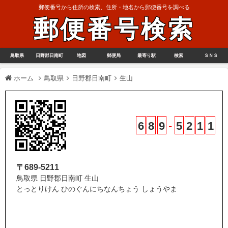
郵便番号から住所の検索、住所・地名から郵便番号を調べる
郵便番号検索
鳥取県
日野郡日南町
地図
郵便局
最寄り駅
検索
ＳＮＳ
ホーム
鳥取県
日野郡日南町
生山
6
8
9
-
5
2
1
1
〒689-5211
鳥取県 日野郡日南町 生山
とっとりけん ひのぐんにちなんちょう しょうやま