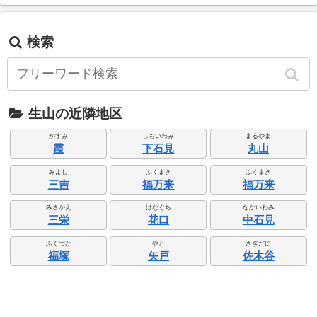
検索
生山の近隣地区
かすみ
しもいわみ
まるやま
霞
下石見
丸山
みよし
ふくまき
ふくまき
三吉
福万来
福万来
みさかえ
はなぐち
なかいわみ
三栄
花口
中石見
ふくづか
やと
さぎだに
福塚
矢戸
佐木谷