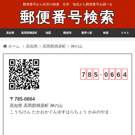
郵便番号から住所の検索、住所・地名から郵便番号を調べる
郵便番号検索
高知県
高岡郡檮原町
地図
郵便局
最寄り駅
検索
ＳＮＳ
ホーム
高知県
高岡郡檮原町
神の山
7
8
5
-
0
6
6
4
〒785-0664
高知県 高岡郡檮原町 神の山
こうちけん たかおかぐんゆすはらちょう かみのやま