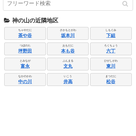
神の山の近隣地区
ちゃやだに
さかもとがわ
しもぐみ
茶や谷
坂本川
下組
つぼのた
おもだに
ろくちょう
坪野田
本も谷
六丁
とみなが
ぶんまる
ひがしがわ
富永
文丸
東川
なかのかわ
いこう
まつだに
中の川
井高
松谷