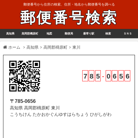
郵便番号から住所の検索、住所・地名から郵便番号を調べる
郵便番号検索
高知県
高岡郡檮原町
地図
郵便局
最寄り駅
検索
ＳＮＳ
ホーム
高知県
高岡郡檮原町
東川
7
8
5
-
0
6
5
6
〒785-0656
高知県 高岡郡檮原町 東川
こうちけん たかおかぐんゆすはらちょう ひがしがわ