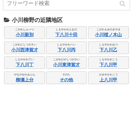
小川柳野の近隣地区
こがわしんべつ
しもやかわとおだ
こがわもみのきやま
小川新別
下八川十田
小川樅ノ木山
こがわにしつがさい
しもやかわへい
しもやかわおつ
小川西津賀才
下八川丙
下八川乙
しもやかわてい
こがわひがしつがさい
しもやかわこう
下八川丁
小川東津賀才
下八川甲
やなのせかみぶん
そのた
かみやかわこう
柳瀬上分
その他
上八川甲