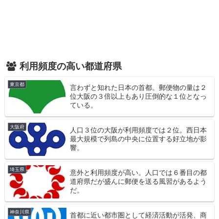
利用頻度の高い都道府県
東京都
言わずと知れた日本の首都。郵便物の量は２
位大阪の３倍以上もあり圧倒的な１位となっ
ている。
大阪府
人口３位の大阪が利用頻度では２位。西日本
最大規模で列島の中央に位置する好立地が影
響。
埼玉県
意外と利用頻度が高い。人口では６番目の都
道府県だが盛んに郵便を送る風習があるよう
だ。
神奈川県
首都に近い都市圏として経済活動が活発、商