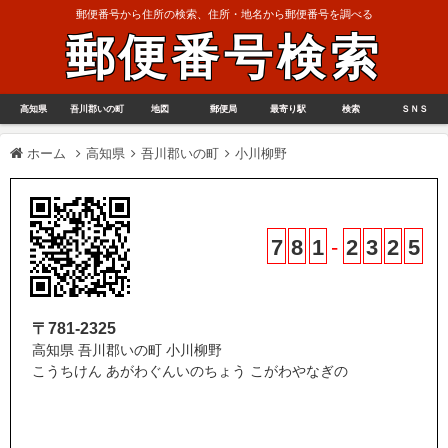
郵便番号から住所の検索、住所・地名から郵便番号を調べる
郵便番号検索
高知県
吾川郡いの町
地図
郵便局
最寄り駅
検索
ＳＮＳ
ホーム
高知県
吾川郡いの町
小川柳野
7
8
1
-
2
3
2
5
〒781-2325
高知県 吾川郡いの町 小川柳野
こうちけん あがわぐんいのちょう こがわやなぎの