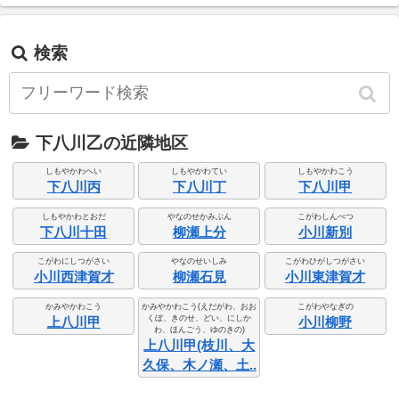
検索
下八川乙の近隣地区
しもやかわへい
しもやかわてい
しもやかわこう
下八川丙
下八川丁
下八川甲
しもやかわとおだ
やなのせかみぶん
こがわしんべつ
下八川十田
柳瀬上分
小川新別
こがわにしつがさい
やなのせいしみ
こがわひがしつがさい
小川西津賀才
柳瀬石見
小川東津賀才
かみやかわこう
かみやかわこう(えだがわ、おお
こがわやなぎの
くぼ、きのせ、どい、にしか
上八川甲
小川柳野
わ、ほんごう、ゆのきの)
上八川甲(枝川、大
久保、木ノ瀬、土..