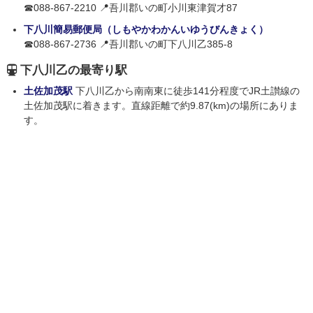
☎088-867-2210 📍吾川郡いの町小川東津賀才87
下八川簡易郵便局（しもやかわかんいゆうびんきょく）
☎088-867-2736 📍吾川郡いの町下八川乙385-8
下八川乙の最寄り駅
土佐加茂駅
下八川乙から南南東に徒歩141分程度でJR土讃線の
土佐加茂駅に着きます。直線距離で約9.87(km)の場所にありま
す。