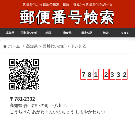
郵便番号から住所の検索、住所・地名から郵便番号を調べる
郵便番号検索
高知県
吾川郡いの町
地図
郵便局
最寄り駅
検索
ＳＮＳ
ホーム
高知県
吾川郡いの町
下八川乙
7
8
1
-
2
3
3
2
〒781-2332
高知県 吾川郡いの町 下八川乙
こうちけん あがわぐんいのちょう しもやかわおつ