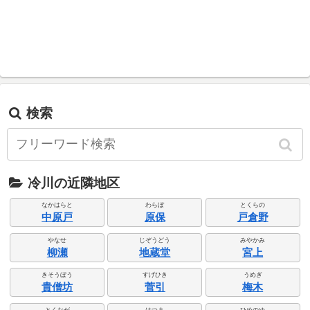
検索
冷川の近隣地区
なかはらと
わらぼ
とくらの
中原戸
原保
戸倉野
やなせ
じぞうどう
みやかみ
柳瀬
地蔵堂
宮上
きそうぼう
すげひき
うめぎ
貴僧坊
菅引
梅木
とくなが
はつま
ひめのゆ