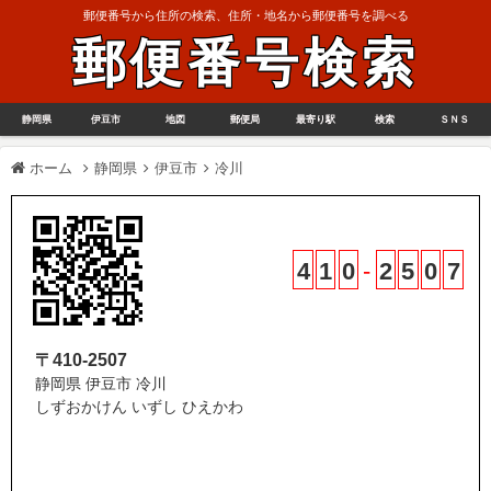
郵便番号から住所の検索、住所・地名から郵便番号を調べる
郵便番号検索
静岡県
伊豆市
地図
郵便局
最寄り駅
検索
ＳＮＳ
ホーム
静岡県
伊豆市
冷川
4
1
0
-
2
5
0
7
〒410-2507
静岡県 伊豆市 冷川
しずおかけん いずし ひえかわ