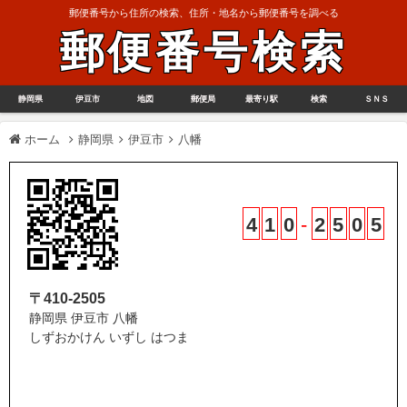
郵便番号から住所の検索、住所・地名から郵便番号を調べる
郵便番号検索
静岡県
伊豆市
地図
郵便局
最寄り駅
検索
ＳＮＳ
ホーム
静岡県
伊豆市
八幡
4
1
0
-
2
5
0
5
〒410-2505
静岡県 伊豆市 八幡
しずおかけん いずし はつま