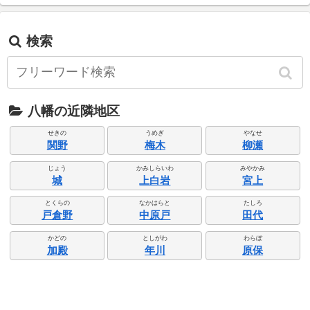
検索
八幡の近隣地区
せきの
うめぎ
やなせ
関野
梅木
柳瀬
じょう
かみしらいわ
みやかみ
城
上白岩
宮上
とくらの
なかはらと
たしろ
戸倉野
中原戸
田代
かどの
としがわ
わらぼ
加殿
年川
原保