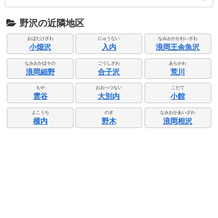
野沢の近隣地区
おばたけざわ
にゅうない
なみおかかれいざわ
小畑沢
入内
浪岡王余魚沢
なみおかほその
ごうしざわ
あらかわ
浪岡細野
合子沢
荒川
もや
おおべつない
こだて
雲谷
大別内
小館
よこうち
のぎ
なみおかあいざわ
横内
野木
浪岡相沢