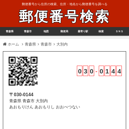
郵便番号から住所の検索、住所・地名から郵便番号を調べる
郵便番号検索
青森県
青森市
地図
郵便局
最寄り駅
検索
ＳＮＳ
ホーム
青森県
青森市
大別内
0
3
0
-
0
1
4
4
〒030-0144
青森県 青森市 大別内
あおもりけん あおもりし おおべつない