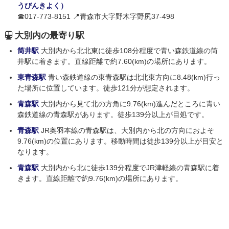
うびんきよく）
☎017-773-8151 📍青森市大字野木字野尻37-498
大別内の最寄り駅
筒井駅
大別内から北北東に徒歩108分程度で青い森鉄道線の筒
井駅に着きます。直線距離で約7.60(km)の場所にあります。
東青森駅
青い森鉄道線の東青森駅は北北東方向に8.48(km)行っ
た場所に位置しています。徒歩121分が想定されます。
青森駅
大別内から見て北の方角に9.76(km)進んだところに青い
森鉄道線の青森駅があります。徒歩139分以上が目処です。
青森駅
JR奥羽本線の青森駅は、大別内から北の方向におよそ
9.76(km)の位置にあります。移動時間は徒歩139分以上が目安と
なります。
青森駅
大別内から北に徒歩139分程度でJR津軽線の青森駅に着
きます。直線距離で約9.76(km)の場所にあります。