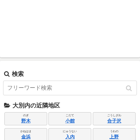
検索
大別内の近隣地区
のぎ
こだて
ごうしざわ
野木
小館
合子沢
かねはま
にゅうない
うわの
金浜
入内
上野