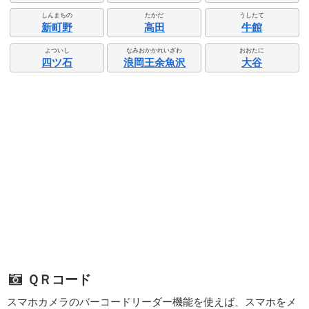
しんまちの
たかだ
うしたて
新町野
高田
牛館
よついし
なみおかかれいざわ
おおたに
四ツ石
浪岡王余魚沢
大谷
ＱＲコード
スマホカメラのバーコードリーダー機能を使えば、スマホをメ