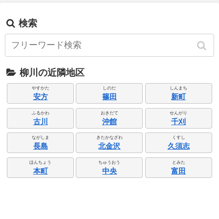
検索
柳川の近隣地区
やすかた
しのだ
しんまち
安方
篠田
新町
ふるかわ
おきだて
せんがり
古川
沖館
千刈
ながしま
きたかなざわ
くすし
長島
北金沢
久須志
ほんちょう
ちゅうおう
とみた
本町
中央
富田