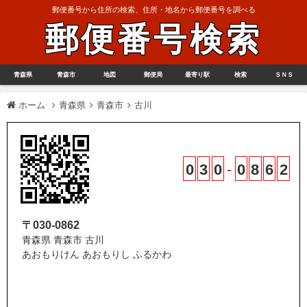
郵便番号から住所の検索、住所・地名から郵便番号を調べる
郵便番号検索
青森県
青森市
地図
郵便局
最寄り駅
検索
ＳＮＳ
ホーム
青森県
青森市
古川
0
3
0
-
0
8
6
2
〒030-0862
青森県 青森市 古川
あおもりけん あおもりし ふるかわ