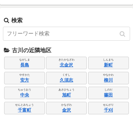
検索
古川の近隣地区
ながしま
きたかなざわ
しんまち
長島
北金沢
新町
やすかた
くすし
やなかわ
安方
久須志
柳川
ちゅうおう
あさひちょう
しのだ
中央
旭町
篠田
せんとみちょう
かなざわ
せんがり
千富町
金沢
千刈