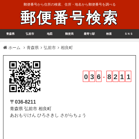
郵便番号から住所の検索、住所・地名から郵便番号を調べる
郵便番号検索
青森県
弘前市
地図
郵便局
最寄り駅
検索
ＳＮＳ
ホーム
青森県
弘前市
相良町
0
3
6
-
8
2
1
1
〒036-8211
青森県 弘前市 相良町
あおもりけん ひろさきし さがらちょう