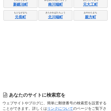
しんかじまち
みなみかわばたちょう
もとだいくまち
新鍛冶町
南川端町
元大工町
もとながまち
きたかわばたちょう
おやかたまち
元長町
北川端町
親方町
あなたのサイトに検索窓を
ウェブサイトやブログに、簡単に郵便番号の検索窓を設置する
ことができます。詳しくは
リンクについて
のページをご覧下さ