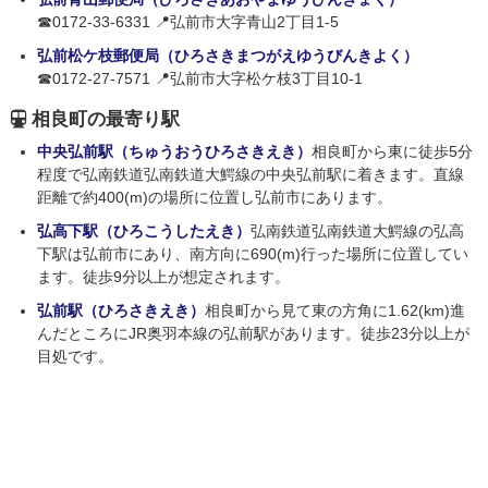
☎0172-33-6331 📍弘前市大字青山2丁目1-5
弘前松ケ枝郵便局（ひろさきまつがえゆうびんきよく）
☎0172-27-7571 📍弘前市大字松ケ枝3丁目10-1
相良町の最寄り駅
中央弘前駅（ちゅうおうひろさきえき）
相良町から東に徒歩5分
程度で弘南鉄道弘南鉄道大鰐線の中央弘前駅に着きます。直線
距離で約400(m)の場所に位置し弘前市にあります。
弘高下駅（ひろこうしたえき）
弘南鉄道弘南鉄道大鰐線の弘高
下駅は弘前市にあり、南方向に690(m)行った場所に位置してい
ます。徒歩9分以上が想定されます。
弘前駅（ひろさきえき）
相良町から見て東の方角に1.62(km)進
んだところにJR奥羽本線の弘前駅があります。徒歩23分以上が
目処です。