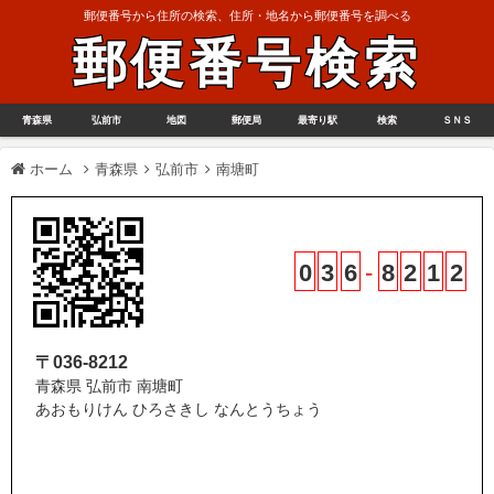
郵便番号から住所の検索、住所・地名から郵便番号を調べる
郵便番号検索
青森県
弘前市
地図
郵便局
最寄り駅
検索
ＳＮＳ
ホーム
青森県
弘前市
南塘町
0
3
6
-
8
2
1
2
〒036-8212
青森県 弘前市 南塘町
あおもりけん ひろさきし なんとうちょう