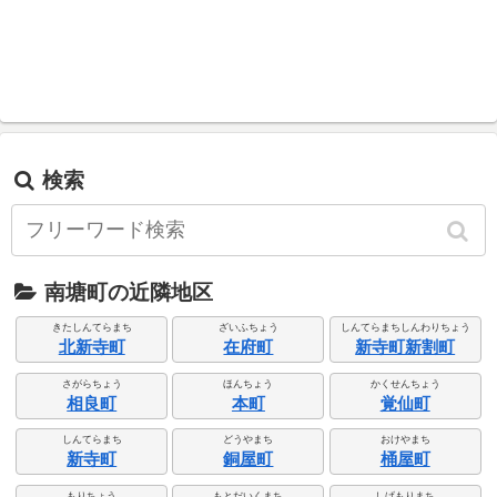
検索
南塘町の近隣地区
きたしんてらまち
ざいふちょう
しんてらまちしんわりちょう
北新寺町
在府町
新寺町新割町
さがらちょう
ほんちょう
かくせんちょう
相良町
本町
覚仙町
しんてらまち
どうやまち
おけやまち
新寺町
銅屋町
桶屋町
もりちょう
もとだいくまち
しげもりまち