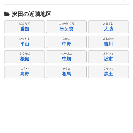
沢田の近隣地区
ばんだて
よねがふくろ
おおすけ
番館
米ケ袋
大助
ひらやま
なかの
よしかわ
平山
中野
吉川
さくらば
なかはた
さかいち
桜庭
中畑
坂市
こうや
そうま
くろつち
高野
相馬
黒土