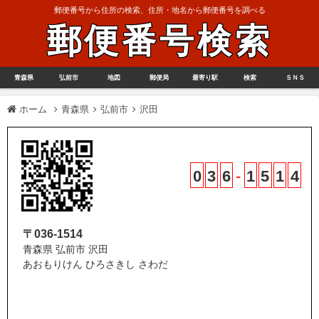
郵便番号から住所の検索、住所・地名から郵便番号を調べる
郵便番号検索
青森県
弘前市
地図
郵便局
最寄り駅
検索
ＳＮＳ
ホーム
青森県
弘前市
沢田
0
3
6
-
1
5
1
4
〒036-1514
青森県 弘前市 沢田
あおもりけん ひろさきし さわだ