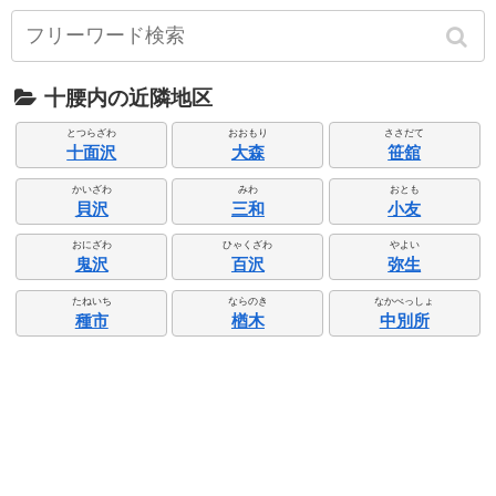
十腰内の近隣地区
とつらざわ
おおもり
ささだて
十面沢
大森
笹舘
かいざわ
みわ
おとも
貝沢
三和
小友
おにざわ
ひゃくざわ
やよい
鬼沢
百沢
弥生
たねいち
ならのき
なかべっしょ
種市
楢木
中別所