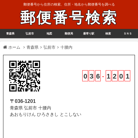
郵便番号から住所の検索、住所・地名から郵便番号を調べる
郵便番号検索
青森県
弘前市
地図
郵便局
最寄り駅
検索
ＳＮＳ
ホーム
青森県
弘前市
十腰内
0
3
6
-
1
2
0
1
〒036-1201
青森県 弘前市 十腰内
あおもりけん ひろさきし とこしない