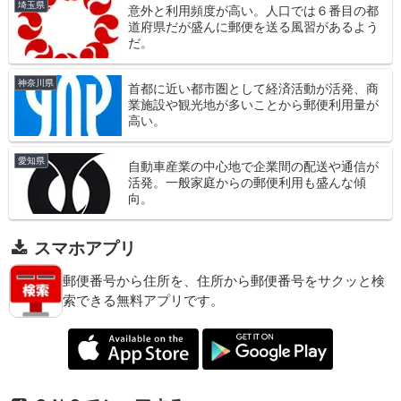
埼玉県
意外と利用頻度が高い。人口では６番目の都
道府県だが盛んに郵便を送る風習があるよう
だ。
神奈川県
首都に近い都市圏として経済活動が活発、商
業施設や観光地が多いことから郵便利用量が
高い。
愛知県
自動車産業の中心地で企業間の配送や通信が
活発。一般家庭からの郵便利用も盛んな傾
向。
スマホアプリ
郵便番号から住所を、住所から郵便番号をサクッと検
索できる無料アプリです。