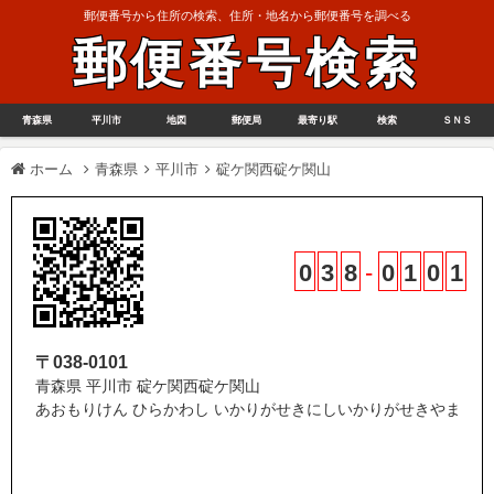
郵便番号から住所の検索、住所・地名から郵便番号を調べる
郵便番号検索
青森県
平川市
地図
郵便局
最寄り駅
検索
ＳＮＳ
ホーム
青森県
平川市
碇ケ関西碇ケ関山
0
3
8
-
0
1
0
1
〒038-0101
青森県 平川市 碇ケ関西碇ケ関山
あおもりけん ひらかわし いかりがせきにしいかりがせきやま