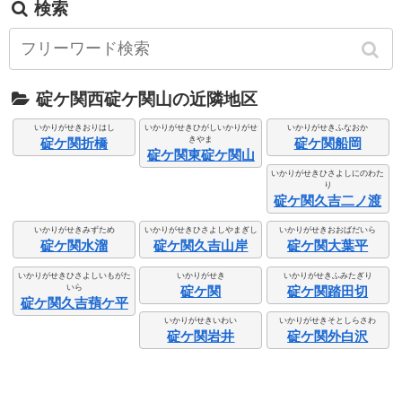
検索
碇ケ関西碇ケ関山の近隣地区
いかりがせきおりはし
いかりがせきひがしいかりがせ
いかりがせきふなおか
きやま
碇ケ関折橋
碇ケ関船岡
碇ケ関東碇ケ関山
いかりがせきひさよしにのわた
り
碇ケ関久吉二ノ渡
いかりがせきみずため
いかりがせきひさよしやまぎし
いかりがせきおおばだいら
碇ケ関水溜
碇ケ関久吉山岸
碇ケ関大葉平
いかりがせきひさよしいもがた
いかりがせき
いかりがせきふみたぎり
いら
碇ケ関
碇ケ関踏田切
碇ケ関久吉蕷ケ平
いかりがせきいわい
いかりがせきそとしらさわ
碇ケ関岩井
碇ケ関外白沢