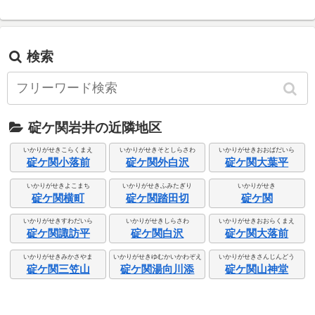
検索
碇ケ関岩井の近隣地区
いかりがせきこらくまえ
いかりがせきそとしらさわ
いかりがせきおおばだいら
碇ケ関小落前
碇ケ関外白沢
碇ケ関大葉平
いかりがせきよこまち
いかりがせきふみたぎり
いかりがせき
碇ケ関横町
碇ケ関踏田切
碇ケ関
いかりがせきすわだいら
いかりがせきしらさわ
いかりがせきおおらくまえ
碇ケ関諏訪平
碇ケ関白沢
碇ケ関大落前
いかりがせきみかさやま
いかりがせきゆむかいかわぞえ
いかりがせきさんじんどう
碇ケ関三笠山
碇ケ関湯向川添
碇ケ関山神堂