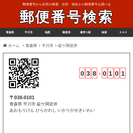
郵便番号から住所の検索、住所・地名から郵便番号を調べる
郵便番号検索
青森県
平川市
地図
郵便局
最寄り駅
検索
ＳＮＳ
ホーム
青森県
平川市
碇ケ関岩井
0
3
8
-
0
1
0
1
〒038-0101
青森県 平川市 碇ケ関岩井
あおもりけん ひらかわし いかりがせきいわい