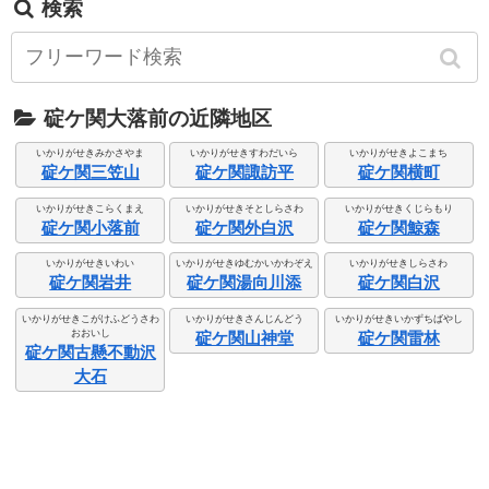
検索
碇ケ関大落前の近隣地区
いかりがせきみかさやま
いかりがせきすわだいら
いかりがせきよこまち
碇ケ関三笠山
碇ケ関諏訪平
碇ケ関横町
いかりがせきこらくまえ
いかりがせきそとしらさわ
いかりがせきくじらもり
碇ケ関小落前
碇ケ関外白沢
碇ケ関鯨森
いかりがせきいわい
いかりがせきゆむかいかわぞえ
いかりがせきしらさわ
碇ケ関岩井
碇ケ関湯向川添
碇ケ関白沢
いかりがせきこがけふどうさわ
いかりがせきさんじんどう
いかりがせきいかずちばやし
おおいし
碇ケ関山神堂
碇ケ関雷林
碇ケ関古懸不動沢
大石