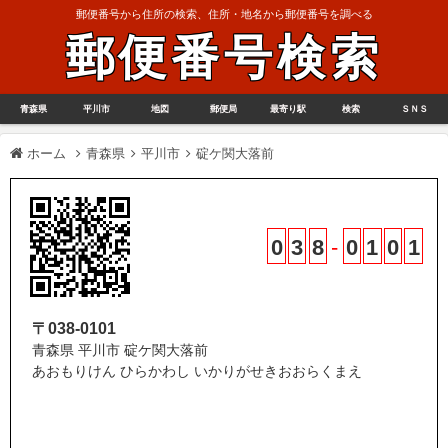
郵便番号から住所の検索、住所・地名から郵便番号を調べる
郵便番号検索
青森県
平川市
地図
郵便局
最寄り駅
検索
ＳＮＳ
ホーム
青森県
平川市
碇ケ関大落前
0
3
8
-
0
1
0
1
〒038-0101
青森県 平川市 碇ケ関大落前
あおもりけん ひらかわし いかりがせきおおらくまえ