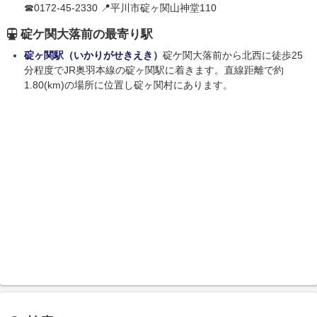
☎0172-45-2330 📍平川市碇ヶ関山神堂110
碇ケ関大落前の最寄り駅
碇ヶ関駅（いかりがせきえき）
碇ケ関大落前から北西に徒歩25
分程度でJR奥羽本線の碇ヶ関駅に着きます。直線距離で約
1.80(km)の場所に位置し碇ヶ関村にあります。