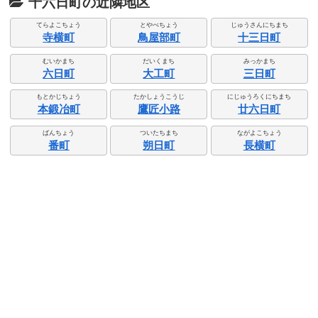
十六日町の近隣地区
てらよこちょう
とやべちょう
じゅうさんにちまち
寺横町
鳥屋部町
十三日町
むいかまち
だいくまち
みっかまち
六日町
大工町
三日町
もとかじちょう
たかしょうこうじ
にじゅうろくにちまち
本鍛冶町
鷹匠小路
廿六日町
ばんちょう
ついたちまち
ながよこちょう
番町
朔日町
長横町