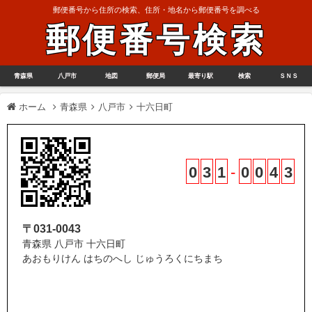
郵便番号から住所の検索、住所・地名から郵便番号を調べる
郵便番号検索
青森県
八戸市
地図
郵便局
最寄り駅
検索
ＳＮＳ
ホーム
青森県
八戸市
十六日町
0
3
1
-
0
0
4
3
〒031-0043
青森県 八戸市 十六日町
あおもりけん はちのへし じゅうろくにちまち