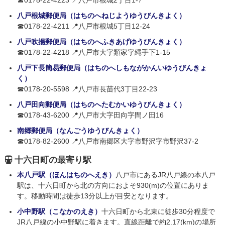
☎0178-22-4223 📍八戸市根城2丁目1-7
八戸根城郵便局（はちのへねじようゆうびんきよく）
☎0178-22-4211 📍八戸市根城5丁目12-24
八戸吹揚郵便局（はちのへふきあげゆうびんきょく）
☎0178-22-4218 📍八戸市大字類家字縄手下1-15
八戸下長簡易郵便局（はちのへしもながかんいゆうびんきょ
く）
☎0178-20-5598 📍八戸市長苗代3丁目22-23
八戸田向郵便局（はちのへたむかいゆうびんきょく）
☎0178-43-6200 📍八戸市大字田向字間ノ田16
南郷郵便局（なんごうゆうびんきょく）
☎0178-82-2600 📍八戸市南郷区大字市野沢字市野沢37-2
十六日町の最寄り駅
本八戸駅（ほんはちのへえき）
八戸市にあるJR八戸線の本八戸
駅は、十六日町から北の方向におよそ930(m)の位置にありま
す。移動時間は徒歩13分以上が目安となります。
小中野駅（こなかのえき）
十六日町から北東に徒歩30分程度で
JR八戸線の小中野駅に着きます。直線距離で約2.17(km)の場所