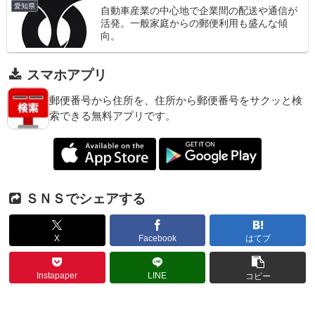
愛知県
自動車産業の中心地で企業間の配送や通信が
活発。一般家庭からの郵便利用も盛んな傾
向。
スマホアプリ
郵便番号から住所を、住所から郵便番号をサクッと検
索できる無料アプリです。
ＳＮＳでシェアする
X
Facebook
はてブ
Instapaper
LINE
コピー