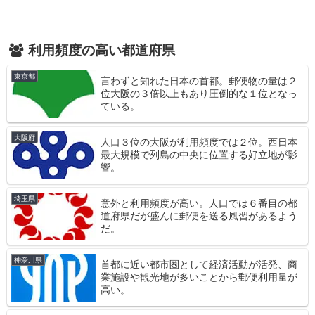
利用頻度の高い都道府県
東京都
言わずと知れた日本の首都。郵便物の量は２
位大阪の３倍以上もあり圧倒的な１位となっ
ている。
大阪府
人口３位の大阪が利用頻度では２位。西日本
最大規模で列島の中央に位置する好立地が影
響。
埼玉県
意外と利用頻度が高い。人口では６番目の都
道府県だが盛んに郵便を送る風習があるよう
だ。
神奈川県
首都に近い都市圏として経済活動が活発、商
業施設や観光地が多いことから郵便利用量が
高い。