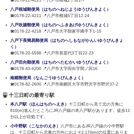
☎0178-22-4223 📍八戸市根城2丁目1-7
八戸根城郵便局（はちのへねじようゆうびんきよく）
☎0178-22-4211 📍八戸市根城5丁目12-24
八戸吹揚郵便局（はちのへふきあげゆうびんきょく）
☎0178-22-4218 📍八戸市大字類家字縄手下1-15
八戸下長簡易郵便局（はちのへしもながかんいゆうびんきょ
く）
☎0178-20-5598 📍八戸市長苗代3丁目22-23
八戸田向郵便局（はちのへたむかいゆうびんきょく）
☎0178-43-6200 📍八戸市大字田向字間ノ田16
南郷郵便局（なんごうゆうびんきょく）
☎0178-82-2600 📍八戸市南郷区大字市野沢字市野沢37-2
十三日町の最寄り駅
本八戸駅（ほんはちのへえき）
十三日町から見て北の方角に
810(m)進んだところにJR八戸線の本八戸駅があります。徒歩11
分以上が目処です。
小中野駅（こなかのえき）
八戸市にあるJR八戸線の小中野駅
は、十三日町から北東の方向におよそ2.17(km)の位置にありま