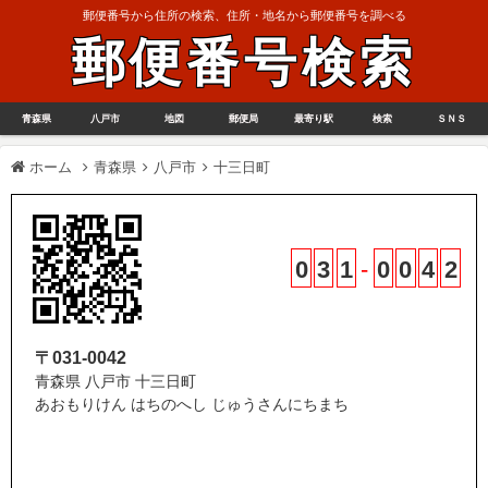
郵便番号から住所の検索、住所・地名から郵便番号を調べる
郵便番号検索
青森県
八戸市
地図
郵便局
最寄り駅
検索
ＳＮＳ
ホーム
青森県
八戸市
十三日町
0
3
1
-
0
0
4
2
〒031-0042
青森県 八戸市 十三日町
あおもりけん はちのへし じゅうさんにちまち