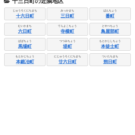
十三日町の近隣地区
じゅうろくにちまち
みっかまち
ばんちょう
十六日町
三日町
番町
むいかまち
てらよこちょう
とやべちょう
六日町
寺横町
鳥屋部町
ばばちょう
つつみちょう
もとかじしちょう
馬場町
堤町
本徒士町
もとかじちょう
にじゅうろくにちまち
ついたちまち
本鍛冶町
廿六日町
朔日町