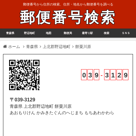
郵便番号から住所の検索、住所・地名から郵便番号を調べる
郵便番号検索
青森県
野辺地町
地図
郵便局
最寄り駅
検索
ＳＮＳ
ホーム
青森県
上北郡野辺地町
餅粟川原
0
3
9
-
3
1
2
9
〒039-3129
青森県 上北郡野辺地町 餅粟川原
あおもりけん かみきたぐんのへじまち もちあわかわら