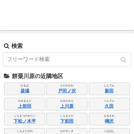
検索
餅粟川原の近隣地区
ひるば
とだのさわ
しんでん
昼場
戸田ノ沢
新田
かみまえだ
かみかわら
くんでん
上前田
上川原
久田
しもまつのきたい
しもまえだ
なるさわ
下松ノ木平
下前田
鳴沢
しもよたがわ
なかやしき
ふなばし