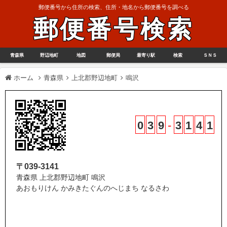
郵便番号から住所の検索、住所・地名から郵便番号を調べる
郵便番号検索
青森県
野辺地町
地図
郵便局
最寄り駅
検索
ＳＮＳ
ホーム
青森県
上北郡野辺地町
鳴沢
0
3
9
-
3
1
4
1
〒039-3141
青森県 上北郡野辺地町 鳴沢
あおもりけん かみきたぐんのへじまち なるさわ