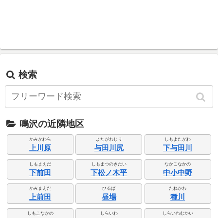
検索
鳴沢の近隣地区
かみかわら
よたがわじり
しもよたがわ
上川原
与田川尻
下与田川
しもまえだ
しもまつのきたい
なかこなかの
下前田
下松ノ木平
中小中野
かみまえだ
ひるば
たねかわ
上前田
昼場
種川
しもこなかの
しらいわ
しらいわむかい