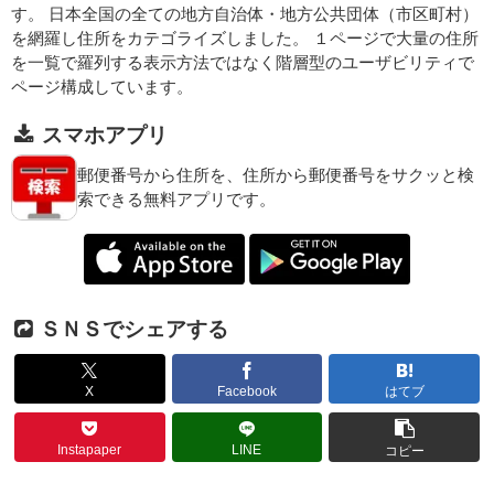
す。 日本全国の全ての地方自治体・地方公共団体（市区町村）
を網羅し住所をカテゴライズしました。 １ページで大量の住所
を一覧で羅列する表示方法ではなく階層型のユーザビリティで
ページ構成しています。
スマホアプリ
郵便番号から住所を、住所から郵便番号をサクッと検
索できる無料アプリです。
ＳＮＳでシェアする
X
Facebook
はてブ
Instapaper
LINE
コピー