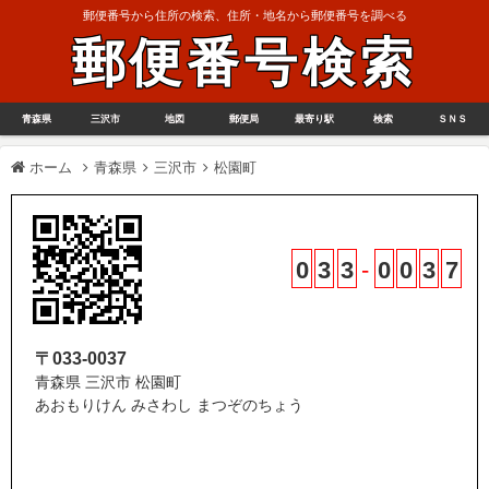
郵便番号から住所の検索、住所・地名から郵便番号を調べる
郵便番号検索
青森県
三沢市
地図
郵便局
最寄り駅
検索
ＳＮＳ
ホーム
青森県
三沢市
松園町
0
3
3
-
0
0
3
7
〒033-0037
青森県 三沢市 松園町
あおもりけん みさわし まつぞのちょう