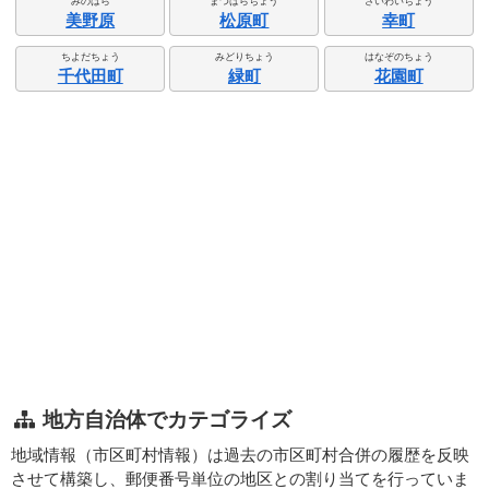
みのはら
まつばらちょう
さいわいちょう
美野原
松原町
幸町
ちよだちょう
みどりちょう
はなぞのちょう
千代田町
緑町
花園町
地方自治体でカテゴライズ
地域情報（市区町村情報）は過去の市区町村合併の履歴を反映
させて構築し、郵便番号単位の地区との割り当てを行っていま