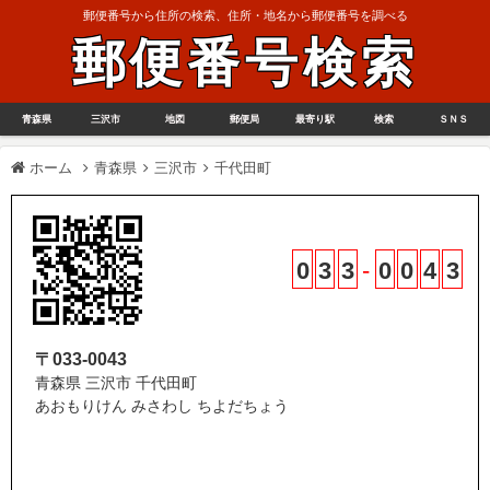
郵便番号から住所の検索、住所・地名から郵便番号を調べる
郵便番号検索
青森県
三沢市
地図
郵便局
最寄り駅
検索
ＳＮＳ
ホーム
青森県
三沢市
千代田町
0
3
3
-
0
0
4
3
〒033-0043
青森県 三沢市 千代田町
あおもりけん みさわし ちよだちょう