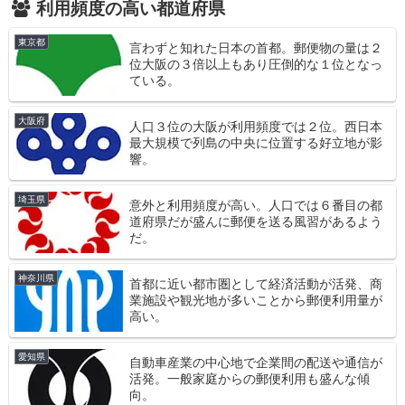
利用頻度の高い都道府県
東京都
言わずと知れた日本の首都。郵便物の量は２
位大阪の３倍以上もあり圧倒的な１位となっ
ている。
大阪府
人口３位の大阪が利用頻度では２位。西日本
最大規模で列島の中央に位置する好立地が影
響。
埼玉県
意外と利用頻度が高い。人口では６番目の都
道府県だが盛んに郵便を送る風習があるよう
だ。
神奈川県
首都に近い都市圏として経済活動が活発、商
業施設や観光地が多いことから郵便利用量が
高い。
愛知県
自動車産業の中心地で企業間の配送や通信が
活発。一般家庭からの郵便利用も盛んな傾
向。