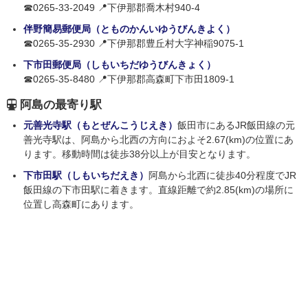
☎0265-33-2049 📍下伊那郡喬木村940-4
伴野簡易郵便局（とものかんいゆうびんきよく）
☎0265-35-2930 📍下伊那郡豊丘村大字神稲9075-1
下市田郵便局（しもいちだゆうびんきょく）
☎0265-35-8480 📍下伊那郡高森町下市田1809-1
阿島の最寄り駅
元善光寺駅（もとぜんこうじえき）
飯田市にあるJR飯田線の元
善光寺駅は、阿島から北西の方向におよそ2.67(km)の位置にあ
ります。移動時間は徒歩38分以上が目安となります。
下市田駅（しもいちだえき）
阿島から北西に徒歩40分程度でJR
飯田線の下市田駅に着きます。直線距離で約2.85(km)の場所に
位置し高森町にあります。