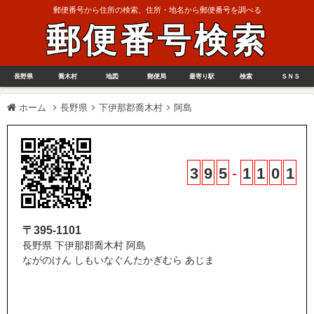
郵便番号から住所の検索、住所・地名から郵便番号を調べる
郵便番号検索
長野県
喬木村
地図
郵便局
最寄り駅
検索
ＳＮＳ
ホーム
長野県
下伊那郡喬木村
阿島
3
9
5
-
1
1
0
1
〒395-1101
長野県 下伊那郡喬木村 阿島
ながのけん しもいなぐんたかぎむら あじま