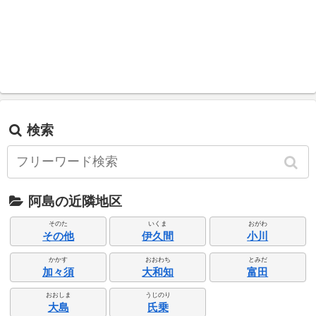
検索
阿島の近隣地区
そのた
いくま
おがわ
その他
伊久間
小川
かかす
おおわち
とみだ
加々須
大和知
富田
おおしま
うじのり
大島
氏乗